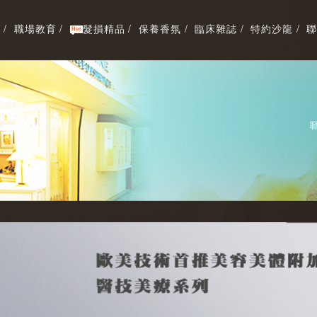
/
職場教育 /
髮損精品 /
保養香氛 /
臨床雜誌 /
特約沙龍 /
聯