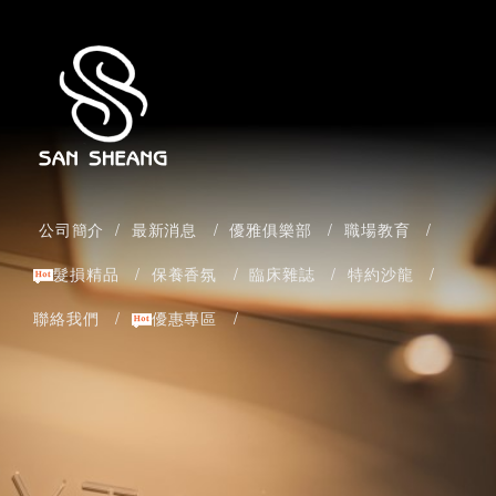
公司簡介 /
最新消息 /
優雅俱樂部 /
職場教育 /
髮損精品 /
保養香氛 /
臨床雜誌 /
特約沙龍 /
聯絡我們 /
優惠專區 /